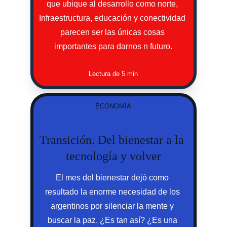
que ubique al desarrollo como norte, 
Infraestructura, educación y conectividad 
parecen ser las únicas cosas 
importantes para darnos n futuro.
Lectura de 5 min
ECONOMÍA
Transición. Del bienestar a la 
tecnología y volver
El mes del bienestar dejó como 
resultado la enorme necesidad de los 
argentinos por silenciar la mente y 
buscar la paz. ¿Es tan así? ¿Es una 