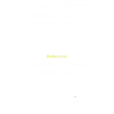
Comechingones Multimedios 
Periodismo nativo sin 
sensacionalismo.
INICIO
-
ARCHIVO
-
OPINIÓN
-
BOLETINES
Redacción
revistacomechingones@gmail.com
Traslasierra - Córdoba
© 2026 Comechingones Multimedios
-
Periodismo 
independiente libre de clickbait.