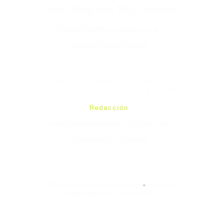
Comechingones Multimedios 
Periodismo nativo sin 
sensacionalismo.
INICIO
-
ARCHIVO
-
OPINIÓN
-
BOLETINES
Redacción
revistacomechingones@gmail.com
Traslasierra - Córdoba
© 2026 Comechingones Multimedios
-
Periodismo 
independiente libre de clickbait.