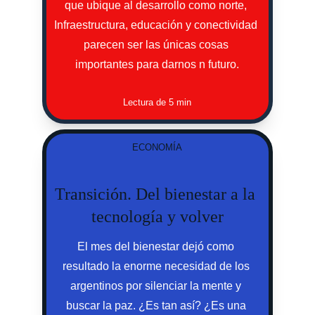
que ubique al desarrollo como norte, 
Infraestructura, educación y conectividad 
parecen ser las únicas cosas 
importantes para darnos n futuro.
Lectura de 5 min
ECONOMÍA
Transición. Del bienestar a la 
tecnología y volver
El mes del bienestar dejó como 
resultado la enorme necesidad de los 
argentinos por silenciar la mente y 
buscar la paz. ¿Es tan así? ¿Es una 