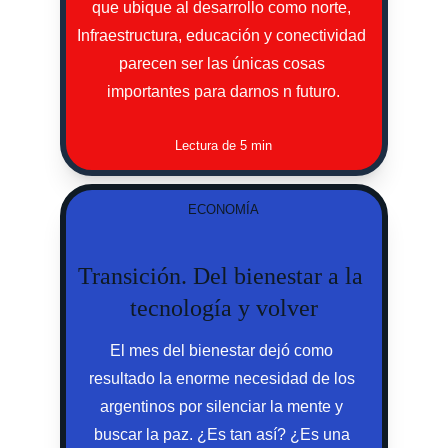
que ubique al desarrollo como norte, 
Infraestructura, educación y conectividad 
parecen ser las únicas cosas 
importantes para darnos n futuro.
Lectura de 5 min
ECONOMÍA
Transición. Del bienestar a la 
tecnología y volver
El mes del bienestar dejó como 
resultado la enorme necesidad de los 
argentinos por silenciar la mente y 
buscar la paz. ¿Es tan así? ¿Es una 