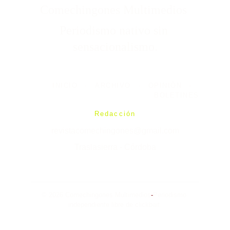
Comechingones Multimedios 
Periodismo nativo sin 
sensacionalismo.
INICIO
-
ARCHIVO
-
OPINIÓN
-
BOLETINES
Redacción
revistacomechingones@gmail.com
Traslasierra - Córdoba
© 2026 Comechingones Multimedios
-
Periodismo 
independiente libre de clickbait.