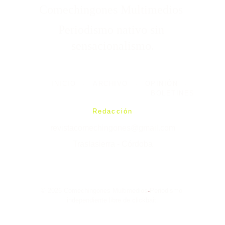
Comechingones Multimedios 
Periodismo nativo sin 
sensacionalismo.
INICIO
-
ARCHIVO
-
OPINIÓN
-
BOLETINES
Redacción
revistacomechingones@gmail.com
Traslasierra - Córdoba
© 2026 Comechingones Multimedios
-
Periodismo 
independiente libre de clickbait.