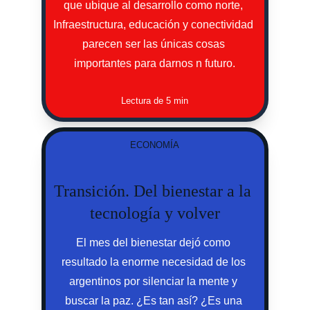
que ubique al desarrollo como norte, 
Infraestructura, educación y conectividad 
parecen ser las únicas cosas 
importantes para darnos n futuro.
Lectura de 5 min
ECONOMÍA
Transición. Del bienestar a la 
tecnología y volver
El mes del bienestar dejó como 
resultado la enorme necesidad de los 
argentinos por silenciar la mente y 
buscar la paz. ¿Es tan así? ¿Es una 