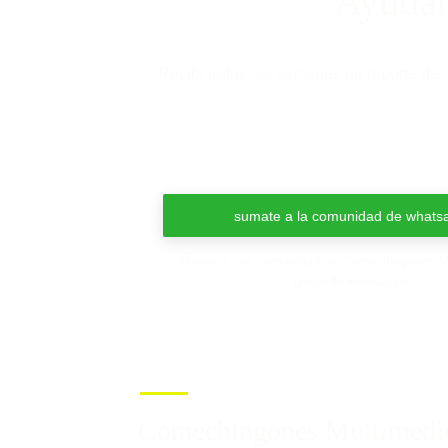
Ayudano
Recibi todas las semanas un reporte de l
sumate a la comunidad de whats
Únase a una comunidad de Comechingones Mu
grupo de whatsapps
Comechingones Multimedi