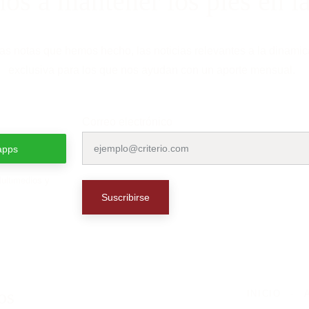
s a mantener los pies en la 
as notas que hemos hecho, las noticias relevantes a la dinamica 
exclusiva para los que nos ayudan con un aporte mensual.
Correo electrónico
apps
ltimedios y 
Suscribirse
os 
INICIO
-