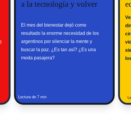
a la tecnología y volver
e
Ve
El mes del bienestar dejó como 
di
resultado la enorme necesidad de los 
ci
argentinos por silenciar la mente y 
d 
vi
buscar la paz. ¿Es tan así? ¿Es una 
si
moda pasajera?
lo
Lectura de 7 min
L