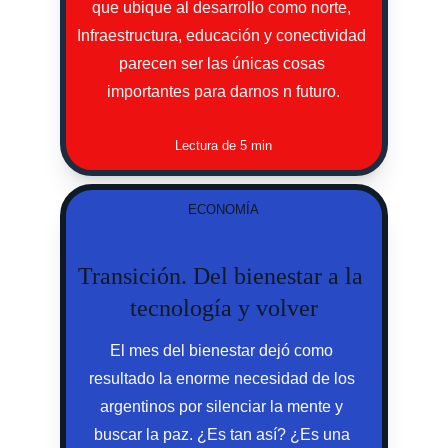
que ubique al desarrollo como norte, 
Infraestructura, educación y conectividad 
parecen ser las únicas cosas 
importantes para darnos n futuro.
Lectura de 5 min
ECONOMÍA
Transición. Del bienestar a la 
tecnología y volver
El mes del bienestar dejó como 
resultado la enorme necesidad de los 
argentinos por silenciar la mente y 
buscar la paz. ¿Es tan así? ¿Es una 