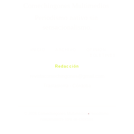
Comechingones Multimedios 
Periodismo nativo sin 
sensacionalismo.
INICIO
-
ARCHIVO
-
OPINIÓN
-
BOLETINES
Redacción
revistacomechingones@gmail.com
Traslasierra - Córdoba
© 2026 Comechingones Multimedios
-
Periodismo 
independiente libre de clickbait.