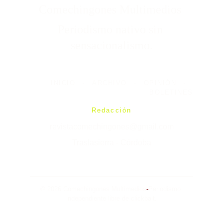
Comechingones Multimedios 
Periodismo nativo sin 
sensacionalismo.
INICIO
-
ARCHIVO
-
OPINIÓN
-
BOLETINES
Redacción
revistacomechingones@gmail.com
Traslasierra - Córdoba
© 2026 Comechingones Multimedios
-
Periodismo 
independiente libre de clickbait.