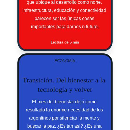
que ubique al desarrollo como norte, 
Infraestructura, educación y conectividad 
parecen ser las únicas cosas 
importantes para darnos n futuro.
Lectura de 5 min
ECONOMÍA
Transición. Del bienestar a la 
tecnología y volver
El mes del bienestar dejó como 
resultado la enorme necesidad de los 
argentinos por silenciar la mente y 
buscar la paz. ¿Es tan así? ¿Es una 