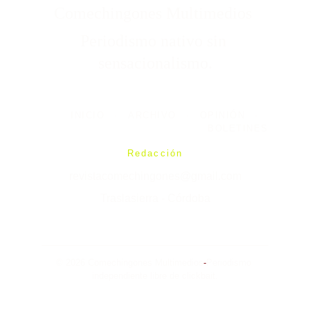
Comechingones Multimedios 
Periodismo nativo sin 
sensacionalismo.
INICIO
-
ARCHIVO
-
OPINIÓN
-
BOLETINES
Redacción
revistacomechingones@gmail.com
Traslasierra - Córdoba
© 2026 Comechingones Multimedios
-
Periodismo 
independiente libre de clickbait.