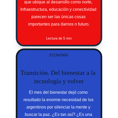
que ubique al desarrollo como norte, 
Infraestructura, educación y conectividad 
parecen ser las únicas cosas 
importantes para darnos n futuro.
Lectura de 5 min
ECONOMÍA
Transición. Del bienestar a la 
tecnología y volver
El mes del bienestar dejó como 
resultado la enorme necesidad de los 
argentinos por silenciar la mente y 
buscar la paz. ¿Es tan así? ¿Es una 