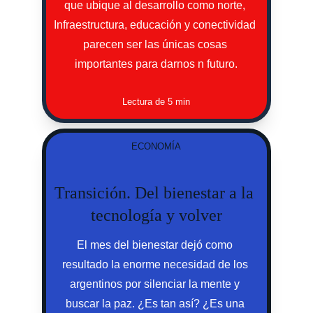
que ubique al desarrollo como norte, 
Infraestructura, educación y conectividad 
parecen ser las únicas cosas 
importantes para darnos n futuro.
Lectura de 5 min
ECONOMÍA
Transición. Del bienestar a la 
tecnología y volver
El mes del bienestar dejó como 
resultado la enorme necesidad de los 
argentinos por silenciar la mente y 
buscar la paz. ¿Es tan así? ¿Es una 