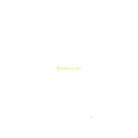
Comechingones Multimedios 
Periodismo nativo sin 
sensacionalismo.
INICIO
-
ARCHIVO
-
OPINIÓN
-
BOLETINES
Redacción
revistacomechingones@gmail.com
Traslasierra - Córdoba
© 2026 Comechingones Multimedios
-
Periodismo 
independiente libre de clickbait.