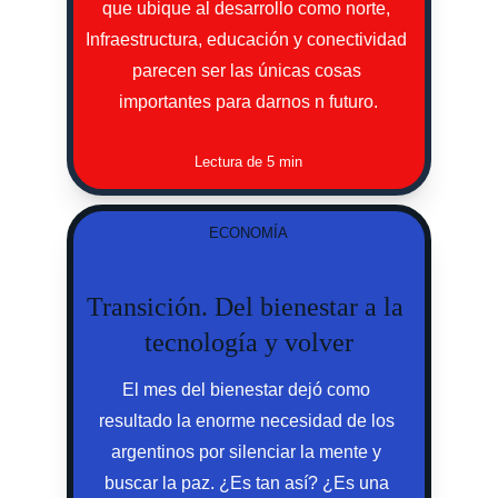
que ubique al desarrollo como norte, 
Infraestructura, educación y conectividad 
parecen ser las únicas cosas 
importantes para darnos n futuro.
Lectura de 5 min
ECONOMÍA
Transición. Del bienestar a la 
tecnología y volver
El mes del bienestar dejó como 
resultado la enorme necesidad de los 
argentinos por silenciar la mente y 
buscar la paz. ¿Es tan así? ¿Es una 