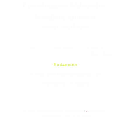
Comechingones Multimedios 
Periodismo nativo sin 
sensacionalismo.
INICIO
-
ARCHIVO
-
OPINIÓN
-
BOLETINES
Redacción
revistacomechingones@gmail.com
Traslasierra - Córdoba
© 2026 Comechingones Multimedios
-
Periodismo 
independiente libre de clickbait.