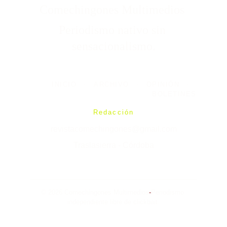
Comechingones Multimedios 
Periodismo nativo sin 
sensacionalismo.
INICIO
-
ARCHIVO
-
OPINIÓN
-
BOLETINES
Redacción
revistacomechingones@gmail.com
Traslasierra - Córdoba
© 2026 Comechingones Multimedios
-
Periodismo 
independiente libre de clickbait.