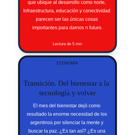
que ubique al desarrollo como norte, 
Infraestructura, educación y conectividad 
parecen ser las únicas cosas 
importantes para darnos n futuro.
Lectura de 5 min
ECONOMÍA
Transición. Del bienestar a la 
tecnología y volver
El mes del bienestar dejó como 
resultado la enorme necesidad de los 
argentinos por silenciar la mente y 
buscar la paz. ¿Es tan así? ¿Es una 