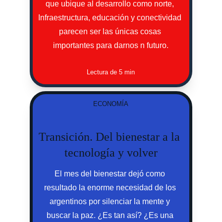
que ubique al desarrollo como norte, 
Infraestructura, educación y conectividad 
parecen ser las únicas cosas 
importantes para darnos n futuro.
Lectura de 5 min
ECONOMÍA
Transición. Del bienestar a la 
tecnología y volver
El mes del bienestar dejó como 
resultado la enorme necesidad de los 
argentinos por silenciar la mente y 
buscar la paz. ¿Es tan así? ¿Es una 