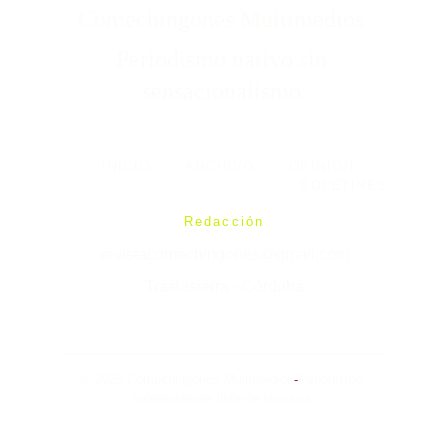
Comechingones Multimedios 
Periodismo nativo sin 
sensacionalismo.
INICIO
-
ARCHIVO
-
OPINIÓN
-
BOLETINES
Redacción
revistacomechingones@gmail.com
Traslasierra - Córdoba
© 2026 Comechingones Multimedios
-
Periodismo 
independiente libre de clickbait.