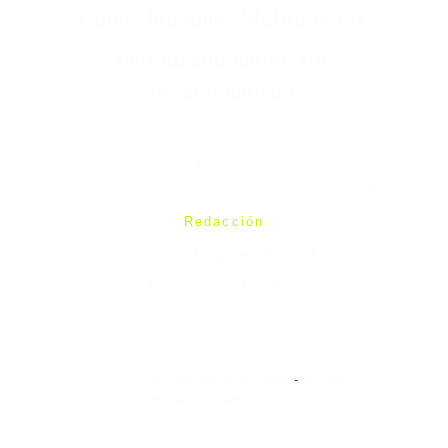
Comechingones Multimedios 
Periodismo nativo sin 
sensacionalismo.
INICIO
-
ARCHIVO
-
OPINIÓN
-
BOLETINES
Redacción
revistacomechingones@gmail.com
Traslasierra - Córdoba
© 2026 Comechingones Multimedios
-
Periodismo 
independiente libre de clickbait.