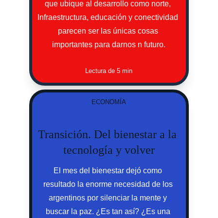
que ubique al desarrollo como norte, 
Infraestructura, educación y conectividad 
parecen ser las únicas cosas 
importantes para darnos n futuro.
Lectura de 5 min
ECONOMÍA
Transición. Del bienestar a la 
tecnología y volver
El mes del bienestar dejó como 
resultado la enorme necesidad de los 
argentinos por silenciar la mente y 
buscar la paz. ¿Es tan así? ¿Es una 