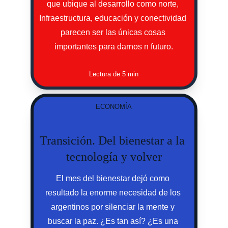
que ubique al desarrollo como norte, 
Infraestructura, educación y conectividad 
parecen ser las únicas cosas 
importantes para darnos n futuro.
Lectura de 5 min
ECONOMÍA
Transición. Del bienestar a la 
tecnología y volver
El mes del bienestar dejó como 
resultado la enorme necesidad de los 
argentinos por silenciar la mente y 
buscar la paz. ¿Es tan así? ¿Es una 