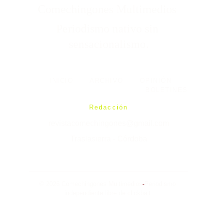
Comechingones Multimedios 
Periodismo nativo sin 
sensacionalismo.
INICIO
-
ARCHIVO
-
OPINIÓN
-
BOLETINES
Redacción
revistacomechingones@gmail.com
Traslasierra - Córdoba
© 2026 Comechingones Multimedios
-
Periodismo 
independiente libre de clickbait.