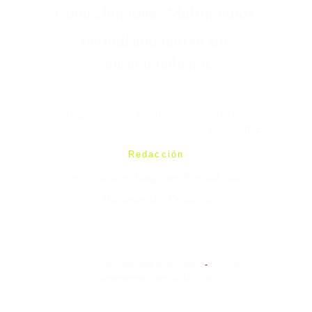
Comechingones Multimedios 
Periodismo nativo sin 
sensacionalismo.
INICIO
-
ARCHIVO
-
OPINIÓN
-
BOLETINES
Redacción
revistacomechingones@gmail.com
Traslasierra - Córdoba
© 2026 Comechingones Multimedios
-
Periodismo 
independiente libre de clickbait.