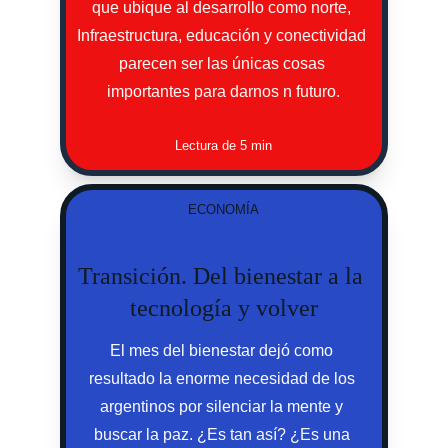
que ubique al desarrollo como norte, 
Infraestructura, educación y conectividad 
parecen ser las únicas cosas 
importantes para darnos n futuro.
Lectura de 5 min
ECONOMÍA
Transición. Del bienestar a la 
tecnología y volver
El mes del bienestar dejó como 
resultado la enorme necesidad de los 
argentinos por silenciar la mente y 
buscar la paz. ¿Es tan así? ¿Es una 